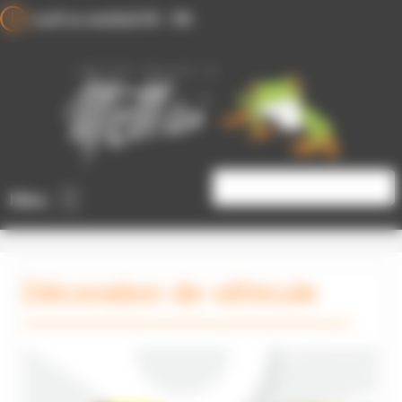
Panneau de gestion des cookies
Lundi au vendredi 8h - 18h
Mots-
clés
Menu
Décoration de véhicule