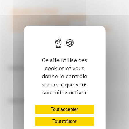
– Décoration de véhicule
– Adhésif imprimé - plaque magnétique
– Vinyle micro-perforé imprimé
– Pose dans nos locaux ou sur votre lieu de travail
Ce site utilise des
cookies et vous
Quantité minimale :
donne le contrôle
sur ceux que vous
souhaitez activer
Délai de livraison :
Tout accepter
Tout refuser